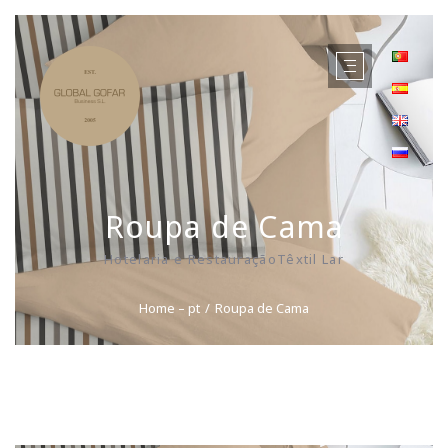
Roupa de Cama
Hotelaria e RestauraçãoTêxtil Lar
Home – pt
Roupa de Cama