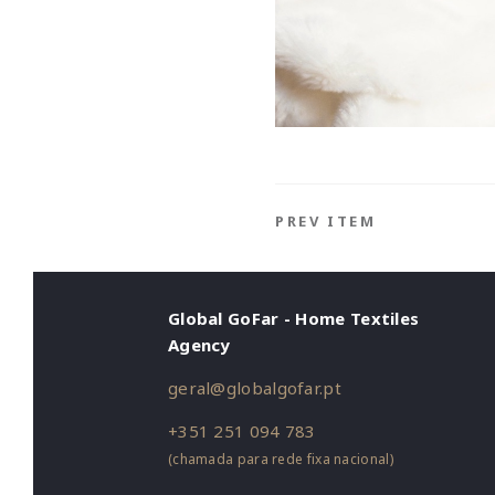
PREV ITEM
Global GoFar - Home Textiles
Agency
geral@globalgofar.pt
+351 251 094 783
(chamada para rede fixa nacional)