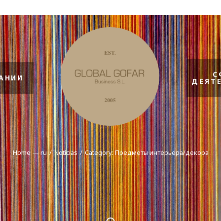
С
АНИИ
ДЕЯТ
Home — ru
Notícias
Category:
Предметы интерьера/декора