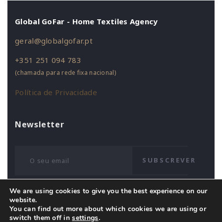
Global GoFar - Home Textiles Agency
geral@globalgofar.pt
+351 251 094 783
(chamada para rede fixa nacional)
Política de Privacidade
Newsletter
SUBSCREVER
We are using cookies to give you the best experience on our
website.
You can find out more about which cookies we are using or
switch them off in
settings
.
© 2018 Global Gofar Business S.L. | Website by
Contacto