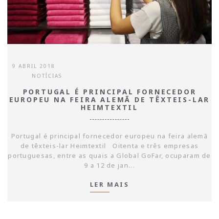
9 ABRIL 2018
NOTÍCIAS
PORTUGAL É PRINCIPAL FORNECEDOR
EUROPEU NA FEIRA ALEMÃ DE TÊXTEIS-LAR
HEIMTEXTIL
Portugal é principal fornecedor europeu na feira alemã
de têxteis-lar Heimtextil Oitenta e três empresas
portuguesas, entre as quais a Global GoFar, ocuparam de
9 a 12 de jan...
LER MAIS