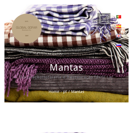
Mantas
DecoraçãoHotelaria e RestauraçãoTêxtil Lar
Home – pt
Mantas